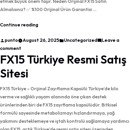
etmek büyük önem taşır. Neden Orijinal FX15 Satın
Almalısınız? ✅ %100 Orijinal Ürün Garantisi …
“Orijinal
Continue reading
FX15
Posted
Posted
punto
August 26, 2025
Uncategorized
Leave a
Satın
by
on
in
comment
Al”
FX15 Türkiye Resmi Satış
Orijinal
FX15
Sitesi
Satın
Al
FX15 Türkiye – Orijinal Zayıflama Kapsülü Türkiye’de kilo
verme ve sağlıklı yaşam alanında öne çıkan destek
ürünlerinden biri de FX15 zayıflama kapsülüdür. Bitkisel
formülü sayesinde metabolizmayı hızlandırmaya, yağ
yakımını desteklemeye ve iştah kontrolü sağlamaya yardımcı
olan FX15, artık Türkiye’de resmi satış sitesi üzerinden