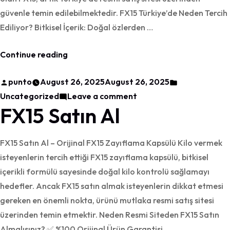
güvenle temin edilebilmektedir. FX15 Türkiye’de Neden Tercih
Ediliyor? Bitkisel İçerik: Doğal özlerden …
“FX15
Continue reading
Türkiye
Posted
Posted
punto
August 26, 2025
August 26, 2025
Resmi
by
on
in
Uncategorized
Leave a comment
Satış
FX15 Satın Al
FX15
Sitesi”
Türkiye
Resmi
FX15 Satın Al – Orijinal FX15 Zayıflama Kapsülü Kilo vermek
Satış
isteyenlerin tercih ettiği FX15 zayıflama kapsülü, bitkisel
Sitesi
içerikli formülü sayesinde doğal kilo kontrolü sağlamayı
hedefler. Ancak FX15 satın almak isteyenlerin dikkat etmesi
gereken en önemli nokta, ürünü mutlaka resmi satış sitesi
üzerinden temin etmektir. Neden Resmi Siteden FX15 Satın
Almalısınız? ✅ %100 Orijinal Ürün Garantisi …