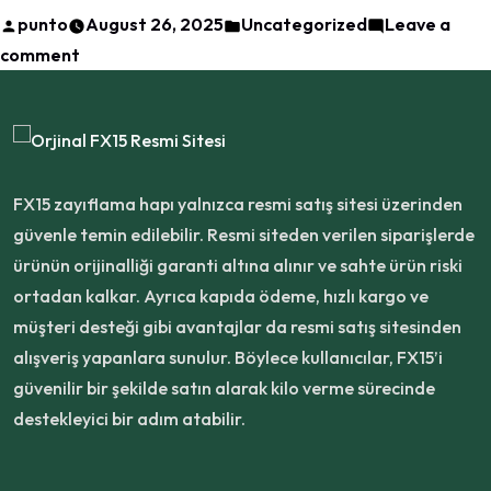
Posted
Posted
punto
August 26, 2025
Uncategorized
Leave a
Satış
by
on
in
comment
Sitesi”
FX15
Resmi
Satış
Sitesi
FX15 zayıflama hapı yalnızca resmi satış sitesi üzerinden
güvenle temin edilebilir. Resmi siteden verilen siparişlerde
ürünün orijinalliği garanti altına alınır ve sahte ürün riski
ortadan kalkar. Ayrıca kapıda ödeme, hızlı kargo ve
müşteri desteği gibi avantajlar da resmi satış sitesinden
alışveriş yapanlara sunulur. Böylece kullanıcılar, FX15’i
güvenilir bir şekilde satın alarak kilo verme sürecinde
destekleyici bir adım atabilir.