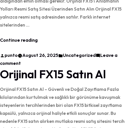
aldığından emin olması gerekir. Orijinal FX15’i Anlamanın
Yolları Resmi Satış Sitesi Üzerinden Satın Alın Orijinal FX15
yalnızca resmi satış adresinden satılır. Farklı internet
sitelerinden …
“Fx15
Continue reading
Zayıflama
Posted
Posted
punto
August 26, 2025
Uncategorized
Leave a
Hapı
by
on
in
comment
Orjinali
Orijinal FX15 Satın Al
Fx15
Nasıl
Zayıflama
Anlaşılır?”
Hapı
Orijinal FX15 Satın Al – Güvenli ve Doğal Zayıflama Fazla
Orjinali
kilolarından kurtulmak ve sağlıklı bir görünüme kavuşmak
Nasıl
isteyenlerin tercihlerinden biri olan FX15 bitkisel zayıflama
Anlaşılır?
kapsülü, yalnızca orijinal haliyle etkili sonuçlar sunar. Bu
nedenle FX15 satın alırken mutlaka resmi satış sitesini tercih