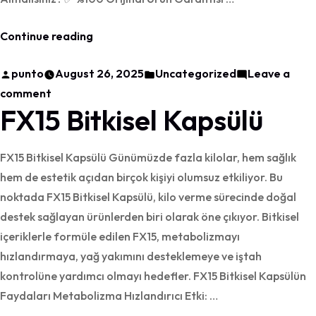
“FX15
Continue reading
Satın
Posted
Posted
punto
August 26, 2025
Uncategorized
Leave a
Al”
by
on
in
comment
FX15 Bitkisel Kapsülü
FX15
Satın
Al
FX15 Bitkisel Kapsülü Günümüzde fazla kilolar, hem sağlık
hem de estetik açıdan birçok kişiyi olumsuz etkiliyor. Bu
noktada FX15 Bitkisel Kapsülü, kilo verme sürecinde doğal
destek sağlayan ürünlerden biri olarak öne çıkıyor. Bitkisel
içeriklerle formüle edilen FX15, metabolizmayı
hızlandırmaya, yağ yakımını desteklemeye ve iştah
kontrolüne yardımcı olmayı hedefler. FX15 Bitkisel Kapsülün
Faydaları Metabolizma Hızlandırıcı Etki: …