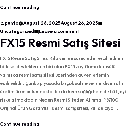
“FX15
Continue reading
Bitkisel
Posted
Posted
punto
August 26, 2025
August 26, 2025
Kapsülü”
by
on
in
Uncategorized
Leave a comment
FX15 Resmi Satış Sitesi
FX15
Bitkisel
Kapsülü
FX15 Resmi Satış Sitesi Kilo verme sürecinde tercih edilen
bitkisel desteklerden biri olan FX15 zayıflama kapsülü,
yalnızca resmi satış sitesi üzerinden güvenle temin
edilmelidir. Çünkü piyasada birçok sahte ve merdiven altı
üretim ürün bulunmakta, bu da hem sağlığı hem de bütçeyi
riske atmaktadır. Neden Resmi Siteden Alınmalı? %100
Orijinal Ürün Garantisi: Resmi satış sitesi, kullanıcıya …
“FX15
Continue reading
Resmi