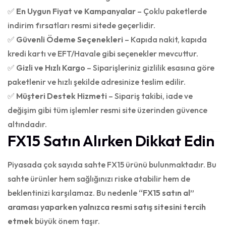
✅
En Uygun Fiyat ve Kampanyalar
– Çoklu paketlerde
indirim fırsatları resmi sitede geçerlidir.
✅
Güvenli Ödeme Seçenekleri
– Kapıda nakit, kapıda
kredi kartı ve EFT/Havale gibi seçenekler mevcuttur.
✅
Gizli ve Hızlı Kargo
– Siparişleriniz gizlilik esasına göre
paketlenir ve hızlı şekilde adresinize teslim edilir.
✅
Müşteri Destek Hizmeti
– Sipariş takibi, iade ve
değişim gibi tüm işlemler resmi site üzerinden güvence
altındadır.
FX15 Satın Alırken Dikkat Edin
Piyasada çok sayıda sahte FX15 ürünü bulunmaktadır. Bu
sahte ürünler hem sağlığınızı riske atabilir hem de
beklentinizi karşılamaz. Bu nedenle
“FX15 satın al”
araması yaparken yalnızca resmi satış sitesini tercih
etmek
büyük önem taşır.